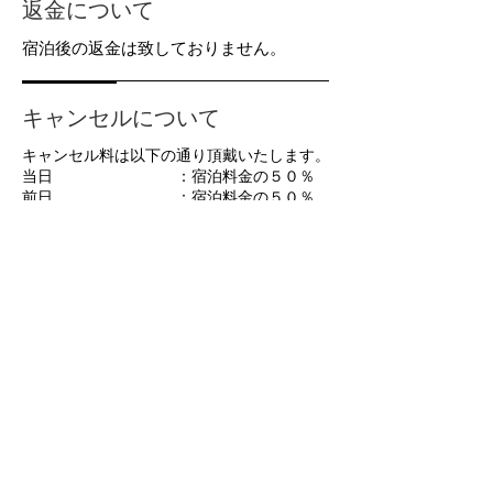
返金について
宿泊後の返金は致しておりません。
キャンセルについて
キャンセル料は以下の通り頂戴いたします。
当日 ：宿泊料金の５０％
前日 ：宿泊料金の５０％
２日前から ：宿泊料金の３０％
７日前から ：宿泊料金の３０％
連絡なしの不泊については以下の通り頂戴い
たします。
連絡なしの不泊/不着 ：宿泊料金の１００％
後日請求いたしますのでお支払いください。
お問い合わせ先
お電話（023-694-9130）又は、ロッジキ
ュリオス川井公式ウェブサイトのお問い