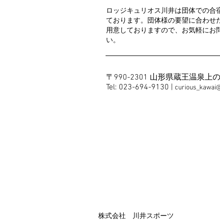
ロッジキュリオス川井は団体での合
ております。団体様の要望に合わせ
用意しておりますので、お気軽にお
い。
〒990-2301 山形県蔵王温泉上
Tel: 023-694-9130
|
curio
u
s_kawai@
​株式会社 川井スポーツ